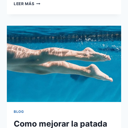
PALAS
LEER MÁS
DE
NATACIÓN:
CÓMO
USARLAS
SIN
LESIONARTE
EL
HOMBRO
BLOG
Como mejorar la patada