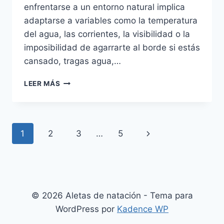
enfrentarse a un entorno natural implica
adaptarse a variables como la temperatura
del agua, las corrientes, la visibilidad o la
imposibilidad de agarrarte al borde si estás
cansado, tragas agua,…
ALGUNOS
LEER MÁS
CONSEJOS
PARA
EMPEZAR
A
Navegación
Siguiente
1
2
3
…
5
NADAR
EN
de
página
AGUAS
ABIERTAS
página
© 2026 Aletas de natación - Tema para
WordPress por
Kadence WP