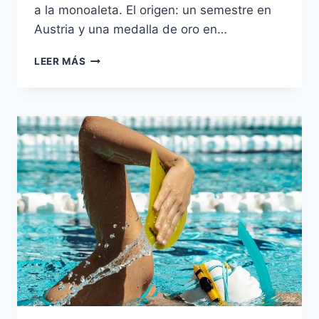
a la monoaleta. El origen: un semestre en
Austria y una medalla de oro en…
POR
LEER MÁS
QUÉ
FINIS
ES
UNA
MARCA
DE
REFERENCIA
EN
ACCESORIOS
DE
ENTRENAMIENTO