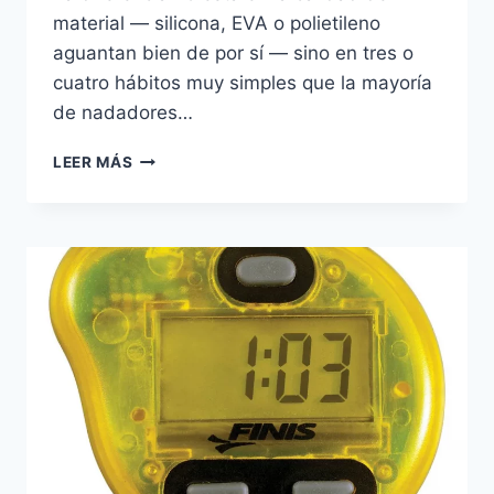
material — silicona, EVA o polietileno
aguantan bien de por sí — sino en tres o
cuatro hábitos muy simples que la mayoría
de nadadores…
CÓMO
LEER MÁS
CUIDAR
Y
LIMPIAR
TUS
ALETAS
DE
NATACIÓN